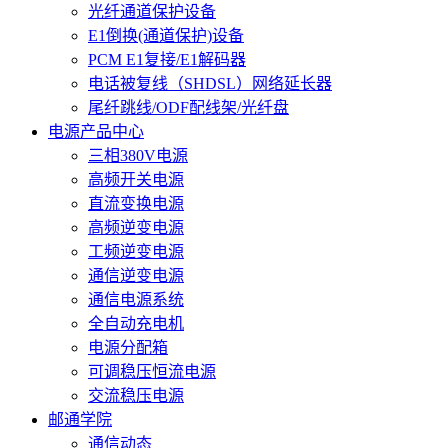
光纤通道保护设备
E1倒换(通道保护)设备
PCM E1复接/E1解码器
电话被复线（SHDSL）网络延长器
尾纤跳线/ODF配线架/光纤盘
电源产品中心
三相380V电源
高频开关电源
直流变换电源
高频逆变电源
工频逆变电源
通信逆变电源
通信电源系统
全自动充电机
电源分配箱
可调稳压恒流电源
交流稳压电源
邮通学院
通信动态