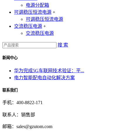
电源分配箱
可调稳压恒流电源
+
可调稳压恒流电源
交流稳压电源
+
交流稳压电源
搜 索
新闻中心
华为完成5G车联网技术验证：平...
电力智能配电自动化解决方案
联系我们
手机：400-8822-171
联系人：销售部
邮箱：sales@gzutom.com